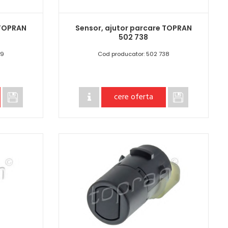
 TOPRAN
Sensor, ajutor parcare TOPRAN
502 738
39
Cod producator: 502 738
cere oferta