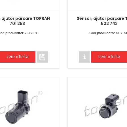
, ajutor parcare TOPRAN
Sensor, ajutor parcare
701 258
502 742
od producator: 701 258
Cod producator: 502 7
cere oferta
cere oferta