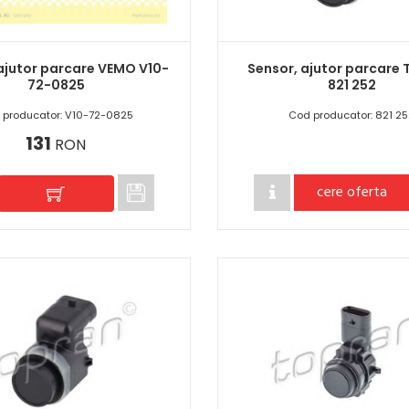
ajutor parcare VEMO V10-
Sensor, ajutor parcare
72-0825
821 252
 producator: V10-72-0825
Cod producator: 821 2
131
RON
cere oferta