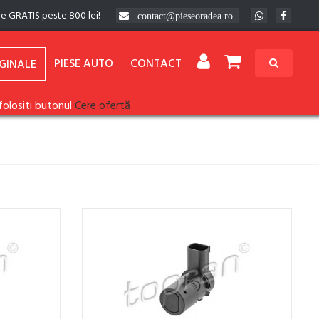
re GRATIS peste 800 lei!
contact@pieseoradea.ro
PIESE AUTO
CONTACT
GINALE
folositi butonul
Cere ofertă