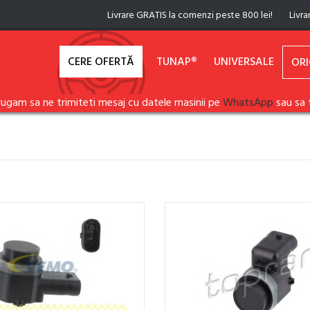
Livrare GRATIS la comenzi peste 800 lei!
Livra
CERE OFERTĂ
TUNAP®
UNIVERSALE
ORI
rugam sa ne trimiteti mesaj cu datele masinii pe
WhatsApp
sau sa 