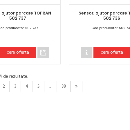
, ajutor parcare TOPRAN
Sensor, ajutor parcare
502 737
502 736
od producator: 502 737
Cod producator: 502 7
cere oferta
cere oferta
4
de rezultate.
2
3
4
5
…
38