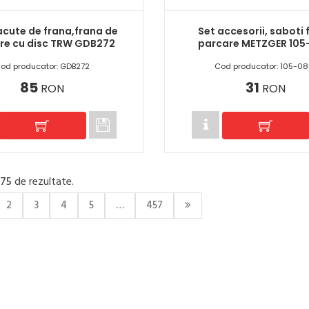
acute de frana,frana de
Set accesorii, saboti 
re cu disc TRW GDB272
parcare METZGER 105
od producator: GDB272
Cod producator: 105-08
85
31
RON
RON
475
de rezultate.
2
3
4
5
…
457