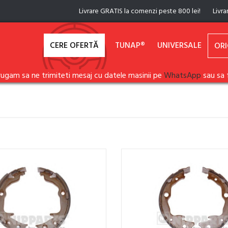
Livrare GRATIS la comenzi peste 800 lei!
Livra
CERE OFERTĂ
TUNAP®
UNIVERSALE
ORI
rugam sa ne trimiteti mesaj cu datele masinii pe
WhatsApp
sau sa 