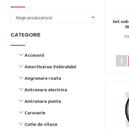
Set sab
N
CATEGORIE
Co
Accesorii
Amortizarea Vehiculului
Angrenare roata
Antrenare electrica
Antrenare punte
Caroserie
Cutie de viteze