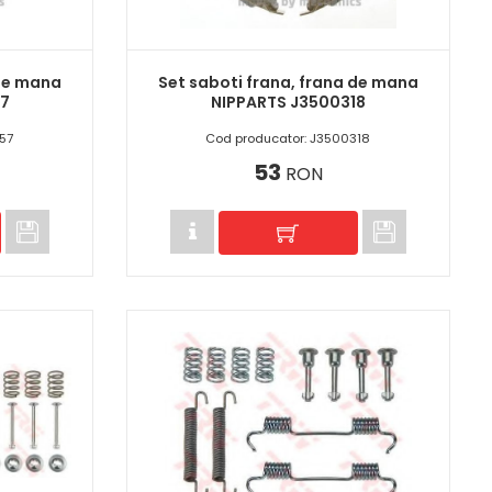
 de mana
Set saboti frana, frana de mana
57
NIPPARTS J3500318
57
Cod producator: J3500318
53
RON