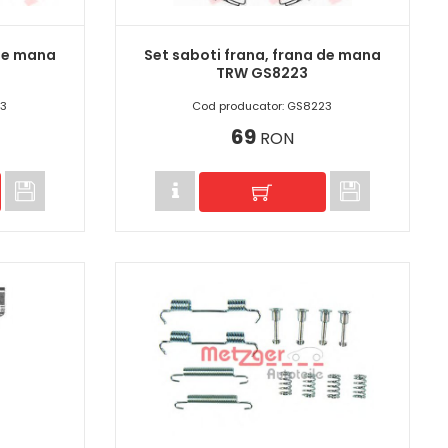
 de mana
Set saboti frana, frana de mana
TRW GS8223
33
Cod producator: GS8223
69
RON