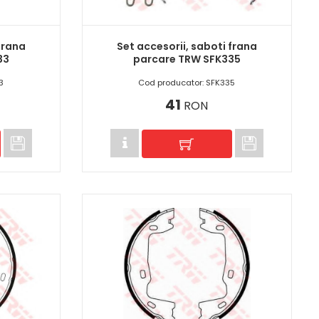
frana
Set accesorii, saboti frana
33
parcare TRW SFK335
3
Cod producator: SFK335
41
RON