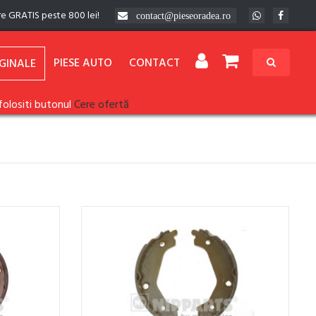
re GRATIS peste 800 lei!
contact@pieseoradea.ro
PIESE AUTO
CONTACT
GINALE
folositi butonul
Cere ofertă