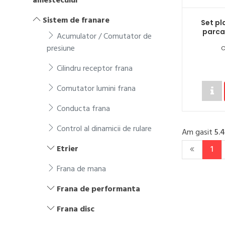
amestecului
Sistem de franare
Set pl
parca
Acumulator / Comutator de
presiune
C
Cilindru receptor frana
Comutator lumini frana
Conducta frana
Control al dinamicii de rulare
Am gasit
5.
Etrier
1
Frana de mana
Frana de performanta
Frana disc