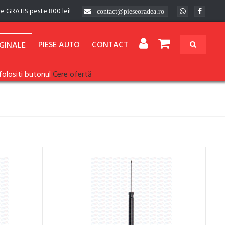
re GRATIS peste 800 lei!
contact@pieseoradea.ro
PIESE AUTO
CONTACT
GINALE
folositi butonul
Cere ofertă