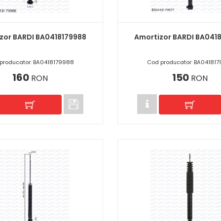
zor BARDI BA0418179988
Amortizor BARDI BA041
producator: BA0418179988
Cod producator: BA041817
160
150
RON
RON