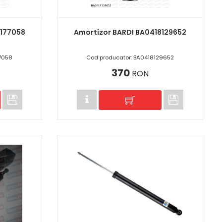
8177058
Amortizor BARDI BA0418129652
7058
Cod producator: BA0418129652
370
RON