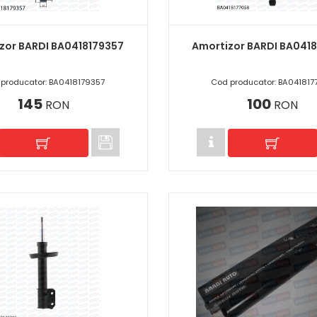
zor BARDI BA0418179357
Amortizor BARDI BA041
producator: BA0418179357
Cod producator: BA041817
145
100
RON
RON