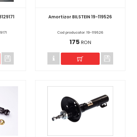
8129171
Amortizor BILSTEIN 19-119526
9171
Cod producator: 19-119526
175
RON