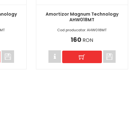
hnology
Amortizor Magnum Technology
AHW018MT
7MT
Cod producator: AHW018MT
160
RON