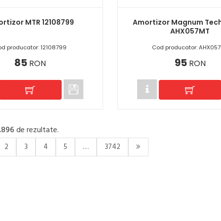
rtizor MTR 12108799
Amortizor Magnum Tec
AHX057MT
d producator: 12108799
Cod producator: AHX05
85
95
RON
RON
.896
de rezultate.
2
3
4
5
…
3742