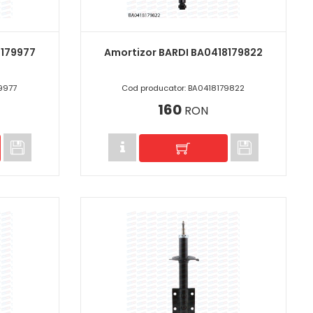
8179977
Amortizor BARDI BA0418179822
9977
Cod producator: BA0418179822
160
RON