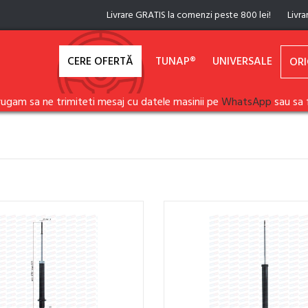
Livrare GRATIS la comenzi peste 800 lei!
Livra
CERE OFERTĂ
TUNAP®
UNIVERSALE
ORI
rugam sa ne trimiteti mesaj cu datele masinii pe
WhatsApp
sau sa 