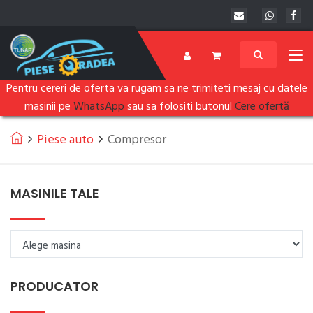
Pentru cereri de oferta va rugam sa ne trimiteti mesaj cu datele
masinii pe
WhatsApp
sau sa folositi butonul
Cere ofertă
Piese auto
Compresor
MASINILE TALE
PRODUCATOR