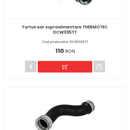
Furtun ear supraalimentare THERMOTEC
DCW095TT
Cod producator: DCW095TT
110
RON