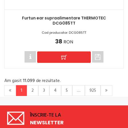
Furtun ear supraalimentare THERMOTEC
DCG085TT
Cod producator: DCG085TT
38
RON
Am gasit
11.099
de rezultate.
1
2
3
4
5
…
925
ÎNSCRIE-TE LA
NEWSLETTER