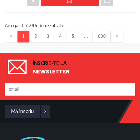
Am gasit
7.296
de rezultate.
1
2
3
4
5
…
608
ÎNSCRIE-TE LA
NEWSLETTER
Mă înscriu