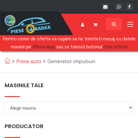
Pentru cereri de oferta va rugam sa ne trimiteti mesaj cu datele
masinii pe
WhatsApp
sau sa folositi butonul
Cere ofertă
Piese auto
Generator impulsuri
MASINILE TALE
PRODUCATOR