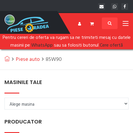
Pentru cereri de oferta va rugam sa ne trimiteti mesaj cu datele
masinii pe
WhatsApp
sau sa folositi butonul
Cere ofertă
Piese auto
85W90
MASINILE TALE
PRODUCATOR