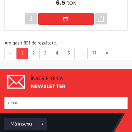
6.5
RON
Am gasit
851
de rezultate.
1
2
3
4
5
…
71
ÎNSCRIE-TE LA
NEWSLETTER
Mă înscriu