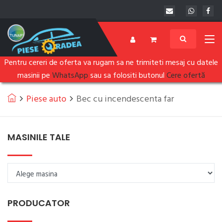
Pentru cereri de oferta va rugam sa ne trimiteti mesaj cu datele
masinii pe
WhatsApp
sau sa folositi butonul
Cere ofertă
Piese auto
Bec cu incendescenta far
MASINILE TALE
PRODUCATOR