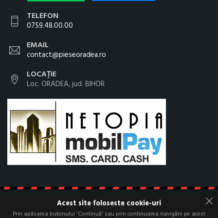
TELEFON
0759.48.00.00
EMAIL
contact@pieseoradea.ro
LOCAȚIE
Loc. ORADEA, jud. BIHOR
Acest site foloseste cookie-uri
© 2012 - 2026
Prin apăsarea butonului 'Continuă' sau prin continuarea navigării pe acest