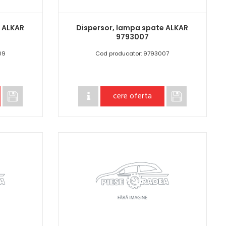
e ALKAR
Dispersor, lampa spate ALKAR
9793007
09
Cod producator: 9793007
cere oferta