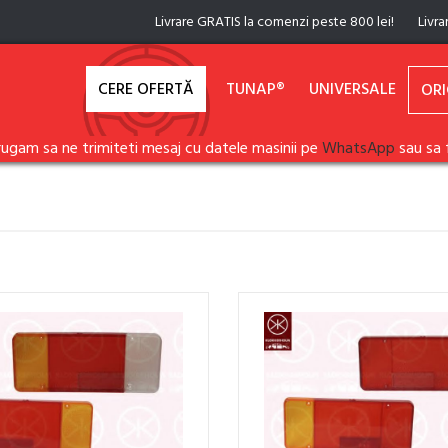
Livrare GRATIS la comenzi peste 800 lei!
Livra
CERE OFERTĂ
TUNAP®
UNIVERSALE
ORI
rugam sa ne trimiteti mesaj cu datele masinii pe
WhatsApp
sau sa 