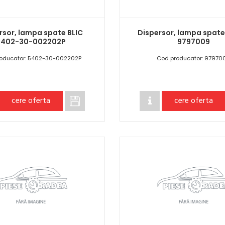
rsor, lampa spate BLIC
Dispersor, lampa spat
5402-30-002202P
9797009
oducator: 5402-30-002202P
Cod producator: 97970
cere oferta
cere oferta