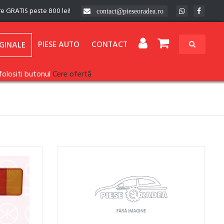
re GRATIS peste 800 lei!
contact@pieseoradea.ro
PIESE AUTO
CONTACT
GINALE
folositi butonul
Cere ofertă