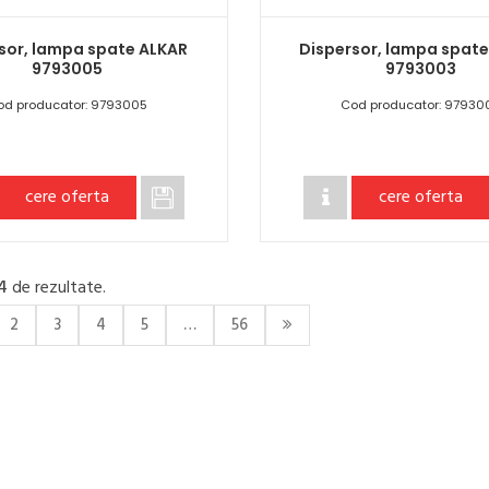
sor, lampa spate ALKAR
Dispersor, lampa spat
9793005
9793003
od producator: 9793005
Cod producator: 97930
cere oferta
cere oferta
4
de rezultate.
2
3
4
5
…
56