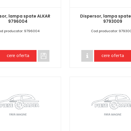
sor, lampa spate ALKAR
Dispersor, lampa spat
9796004
9793009
od producator: 9796004
Cod producator: 97930
cere oferta
cere oferta