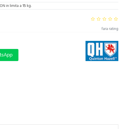
ON in limita a
15
kg.
fara rating
atsApp