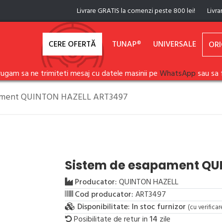
Livrare GRATIS la comenzi peste 800 lei!
Livra
CERE OFERTĂ
TUNAP®
UNIVERSALE
ORI
rugam sa ne trimiteti mesaj cu datele masinii pe
WhatsApp
sau sa 
pament QUINTON HAZELL ART3497
Sistem de esapament QU
Producator:
QUINTON HAZELL
Cod producator:
ART3497
Disponibilitate:
In stoc furnizor
(cu verifica
Posibilitate de retur in
14
zile