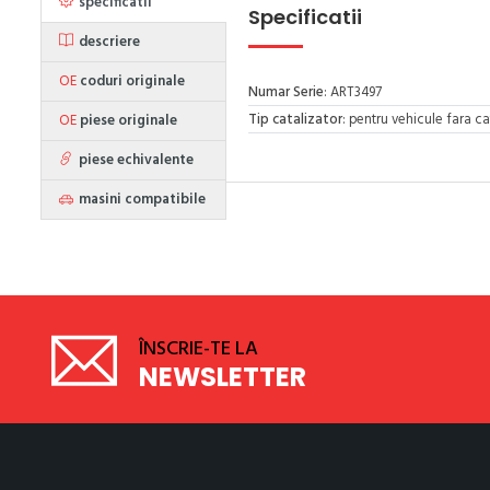
specificatii
Specificatii
descriere
OE
coduri originale
Numar Serie
: ART3497
Tip catalizator
: pentru vehicule fara ca
OE
piese originale
piese echivalente
masini compatibile
ÎNSCRIE-TE LA
NEWSLETTER