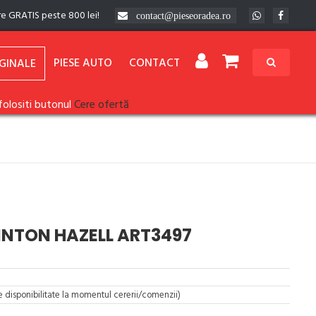
re GRATIS peste 800 lei!
contact@pieseoradea.ro
PIESE AUTO
CONTACT
GINALE
folositi butonul
Cere ofertă
INTON HAZELL ART3497
re disponibilitate la momentul cererii/comenzii)