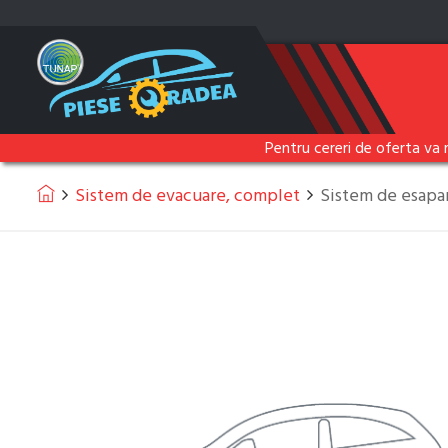
Pentru cereri de oferta va 
Sistem de evacuare, complet
Sistem de esa