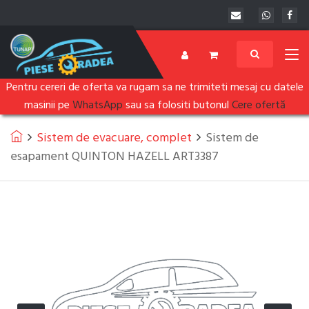
Pentru cereri de oferta va rugam sa ne trimiteti mesaj cu datele
masinii pe
WhatsApp
sau sa folositi butonul
Cere ofertă
Sistem de evacuare, complet
Sistem de
esapament QUINTON HAZELL ART3387