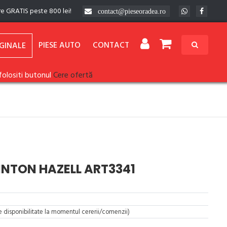
re GRATIS peste 800 lei!
contact@pieseoradea.ro
PIESE AUTO
CONTACT
GINALE
folositi butonul
Cere ofertă
INTON HAZELL ART3341
re disponibilitate la momentul cererii/comenzii)