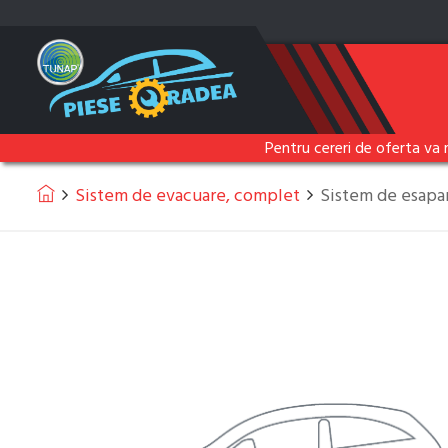
Pentru cereri de oferta va 
Sistem de evacuare, complet
Sistem de esap