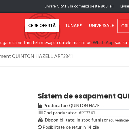
Livrare GRATIS la comenzi peste 800 lei!
Livra
CERE OFERTĂ
TUNAP®
UNIVERSALE
ORI
rugam sa ne trimiteti mesaj cu datele masinii pe
WhatsApp
sau sa 
ament QUINTON HAZELL ART3341
Sistem de esapament QU
Producator:
QUINTON HAZELL
Cod producator:
ART3341
Disponibilitate:
In stoc furnizor
(cu verifica
Posibilitate de retur in
14
zile