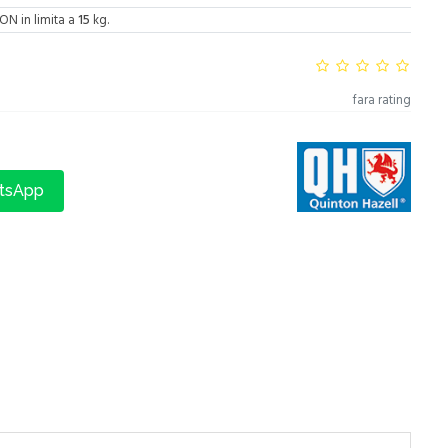
ON in limita a
15
kg.
fara rating
atsApp