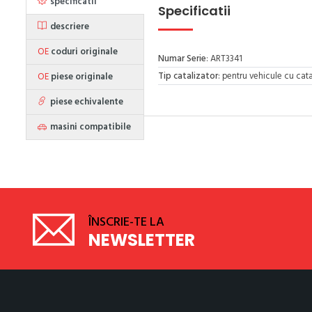
specificatii
Specificatii
descriere
OE
coduri originale
Numar Serie
: ART3341
Tip catalizator
: pentru vehicule cu cata
OE
piese originale
piese echivalente
masini compatibile
ÎNSCRIE-TE LA
NEWSLETTER