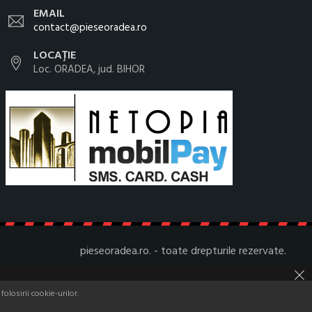
EMAIL
contact@pieseoradea.ro
LOCAȚIE
Loc. ORADEA, jud. BIHOR
pieseoradea.ro. - toate drepturile rezervate.
olosirii cookie-urilor.