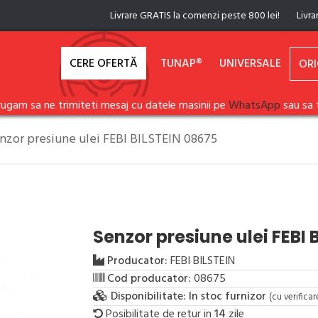
Livrare GRATIS la comenzi peste 800 lei!
Livra
CERE OFERTĂ
TUNAP®
UNIVERSALE
ORI
rugam sa ne trimiteti mesaj cu datele masinii pe
WhatsApp
sau sa 
nzor presiune ulei FEBI BILSTEIN 08675
Senzor presiune ulei FEBI 
Producator:
FEBI BILSTEIN
Cod producator:
08675
Disponibilitate:
In stoc furnizor
(cu verifica
Posibilitate de retur in
14
zile