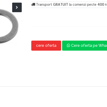
Transport
GRATUIT
la comenzi peste
400
R
cere oferta
Cere oferta pe Wh