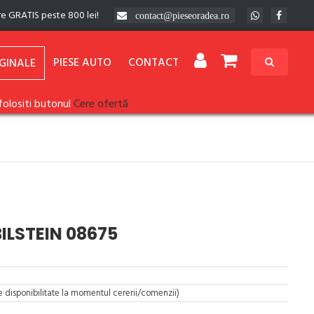
re GRATIS peste 800 lei!
contact@pieseoradea.ro
PIESE AUTO
CONTACT
GINALE
folositi butonul
Cere ofertă
BILSTEIN 08675
re disponibilitate la momentul cererii/comenzii)