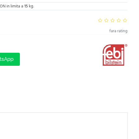
ON in limita a
15
kg.
fara rating
atsApp