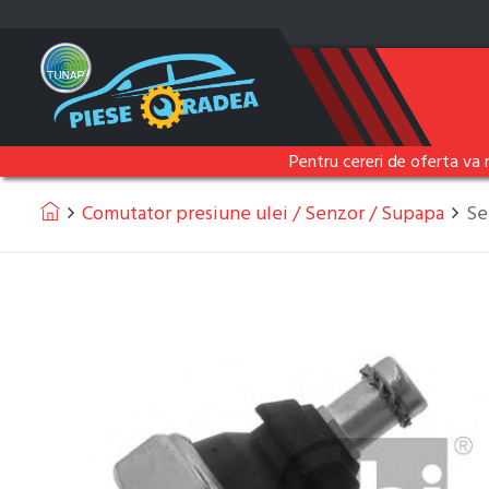
Pentru cereri de oferta va 
Comutator presiune ulei / Senzor / Supapa
Se