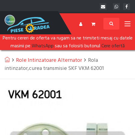
Pentru cereri de oferta va rugam sa ne trimiteti mesaj cu datele
masinii pe
WhatsApp
sau sa folositi butonul
Cere ofertă
Role Intinzatoare Alternator
Rola
intinzator,curea transmisie SKF VKM 62001