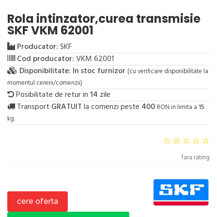
Rola intinzator,curea transmisie
SKF VKM 62001
Producator:
SKF
Cod producator:
VKM 62001
Disponibilitate:
In stoc furnizor
(cu verificare disponibilitate la
momentul cererii/comenzii)
Posibilitate de retur in
14
zile
Transport
GRATUIT
la comenzi peste
400
RON in limita a
15
kg.
fara rating
cere oferta