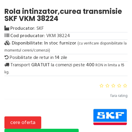
Rola intinzator,curea transmisie
SKF VKM 38224
Producator:
SKF
Cod producator:
VKM 38224
Disponibilitate:
In stoc furnizor
(cu verificare disponibilitate la
momentul cererii/comenzii)
Posibilitate de retur in
14
zile
Transport
GRATUIT
la comenzi peste
400
RON in limita a
15
kg.
fara rating
cere oferta