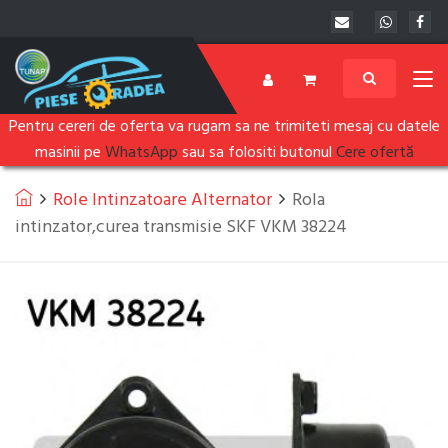
Pentru cereri de oferta va rugam sa ne trimiteti mesaj cu datele
masinii pe
WhatsApp
sau sa folositi butonul
Cere ofertă
Role Intinzatoare Alternator
Rola
intinzator,curea transmisie SKF VKM 38224