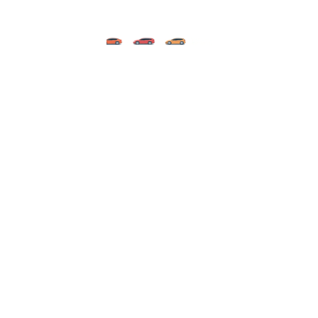
Mă înscriu
Piese Oradea
| Magazin online de piese auto originale și
aftermarket. Ne asigurăm că piesa căutată de tine este
compatibilă cu mașina. Ne dorim să îți livrăm piesa corectă de
aceea îți stăm la dispoziție pentru informații. La comenzi
peste 800 lei îți asigurăm transport GRATIS! În Oradea ai
transport GRATIS!