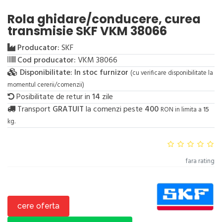
Rola ghidare/conducere, curea
transmisie SKF VKM 38066
Producator:
SKF
Cod producator:
VKM 38066
Disponibilitate:
In stoc furnizor
(cu verificare disponibilitate la
momentul cererii/comenzii)
Posibilitate de retur in
14
zile
Transport
GRATUIT
la comenzi peste
400
RON in limita a
15
kg.
fara rating
cere oferta