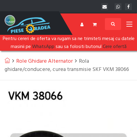
Pentru cereri de oferta va rugam sa ne trimiteti mesaj cu datele
masinii pe
WhatsApp
sau sa folositi butonul
Cere ofertă
Role Ghidare Alternator
Rola
ghidare/conducere, curea transmisie SKF VKM 38066