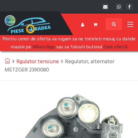
Pentru cereri de oferta va rugam sa ne trimiteti mesaj cu datele
masinii pe
WhatsApp
sau sa folositi butonul
Cere ofertă
Rgulator tensiune
Regulator, alternator
METZGER 2390080