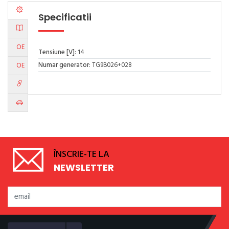
Specificatii
OE
Tensiune [V]
: 14
Numar generator
: TG9B026+028
OE
ÎNSCRIE-TE LA
NEWSLETTER