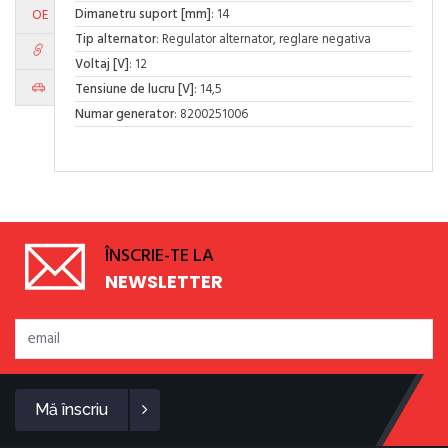
Dimanetru suport [mm]
: 14
OE
Tip alternator
: Regulator alternator, reglare negativa
Voltaj [V]
: 12
Tensiune de lucru [V]
: 14,5
Numar generator
: 8200251006
ÎNSCRIE-TE LA
NEWSLETTER
Mă înscriu