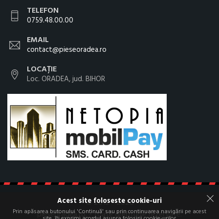
TELEFON
0759.48.00.00
EMAIL
contact@pieseoradea.ro
LOCAȚIE
Loc. ORADEA, jud. BIHOR
Acest site foloseste cookie-uri
© 2012 - 2026
Prin apăsarea butonului 'Continuă' sau prin continuarea navigării pe acest
pieseoradea.ro. - toate drepturile rezervate.
site, îți exprimi acordul asupra folosirii cookie-urilor.