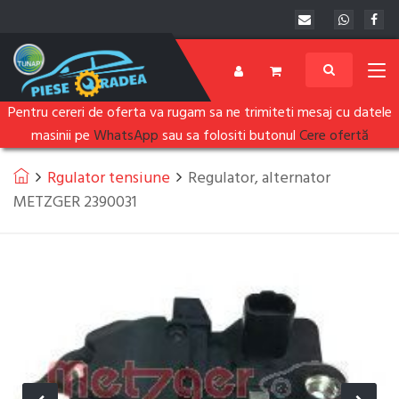
Pentru cereri de oferta va rugam sa ne trimiteti mesaj cu datele
masinii pe
WhatsApp
sau sa folositi butonul
Cere ofertă
Rgulator tensiune
Regulator, alternator
METZGER 2390031