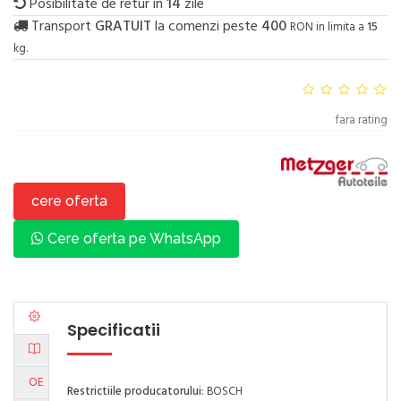
Posibilitate de retur in
14
zile
Transport
GRATUIT
la comenzi peste
400
RON in limita a
15
kg.
fara rating
cere oferta
Cere oferta pe WhatsApp
Specificatii
OE
Restrictiile producatorului
: BOSCH