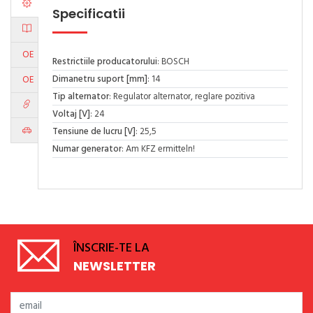
Specificatii
OE
Restrictiile producatorului
: BOSCH
Dimanetru suport [mm]
: 14
OE
Tip alternator
: Regulator alternator, reglare pozitiva
Voltaj [V]
: 24
Tensiune de lucru [V]
: 25,5
Numar generator
: Am KFZ ermitteln!
ÎNSCRIE-TE LA
NEWSLETTER