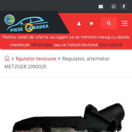
Pentru cereri de oferta va rugam sa ne trimiteti mesaj cu datele
masinii pe
WhatsApp
sau sa folositi butonul
Cere ofertă
Rgulator tensiune
Regulator, alternator
METZGER 2390025