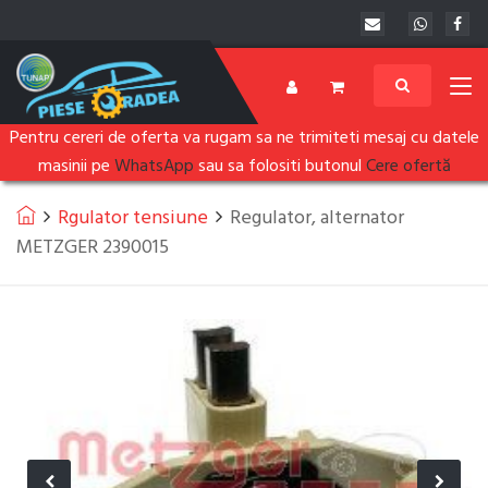
Pentru cereri de oferta va rugam sa ne trimiteti mesaj cu datele
masinii pe
WhatsApp
sau sa folositi butonul
Cere ofertă
Rgulator tensiune
Regulator, alternator
METZGER 2390015