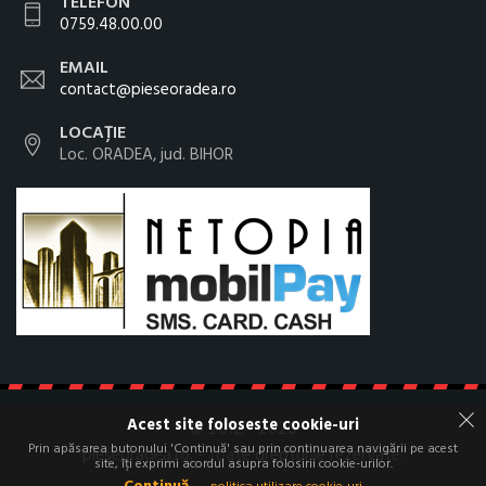
TELEFON
0759.48.00.00
EMAIL
contact@pieseoradea.ro
LOCAȚIE
Loc. ORADEA, jud. BIHOR
Acest site foloseste cookie-uri
© 2012 - 2026
Prin apăsarea butonului 'Continuă' sau prin continuarea navigării pe acest
pieseoradea.ro. - toate drepturile rezervate.
site, îți exprimi acordul asupra folosirii cookie-urilor.