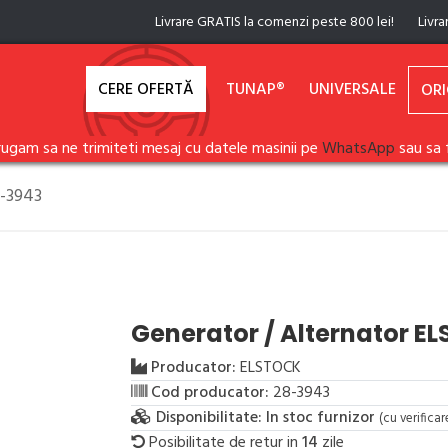
Livrare GRATIS la comenzi peste 800 lei!
Livra
CERE OFERTĂ
TUNAP®
UNIVERSALE
ORI
rugam sa ne trimiteti mesaj cu datele masinii pe
WhatsApp
sau sa 
8-3943
Generator / Alternator E
Producator:
ELSTOCK
Cod producator:
28-3943
Disponibilitate:
In stoc furnizor
(cu verifica
Posibilitate de retur in
14
zile