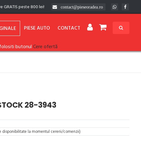
re GRATIS peste 800 lei!
contact@pieseoradea.ro
PIESE AUTO
CONTACT
GINALE
folositi butonul
Cere ofertă
LSTOCK 28-3943
re disponibilitate la momentul cererii/comenzii)