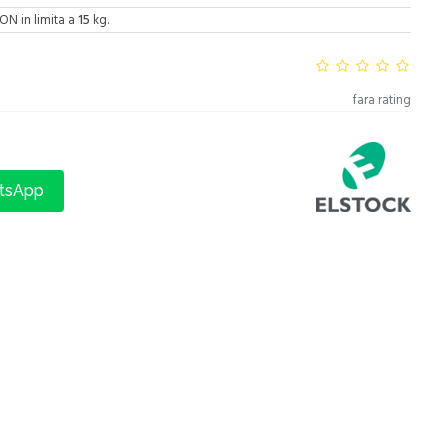
ON in limita a
15
kg.
fara rating
atsApp