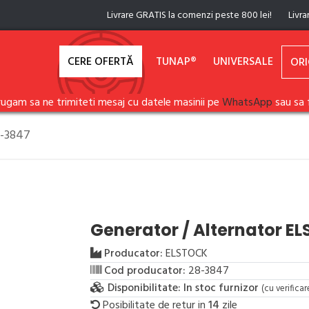
Livrare GRATIS la comenzi peste 800 lei!
Livra
CERE OFERTĂ
TUNAP®
UNIVERSALE
ORI
rugam sa ne trimiteti mesaj cu datele masinii pe
WhatsApp
sau sa 
8-3847
Generator / Alternator E
Producator:
ELSTOCK
Cod producator:
28-3847
Disponibilitate:
In stoc furnizor
(cu verifica
Posibilitate de retur in
14
zile