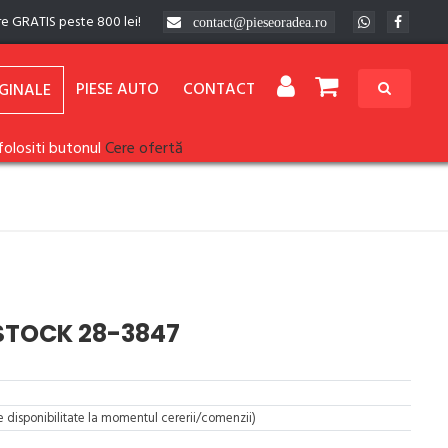
re GRATIS peste 800 lei!
contact@pieseoradea.ro
PIESE AUTO
CONTACT
GINALE
folositi butonul
Cere ofertă
LSTOCK 28-3847
re disponibilitate la momentul cererii/comenzii)