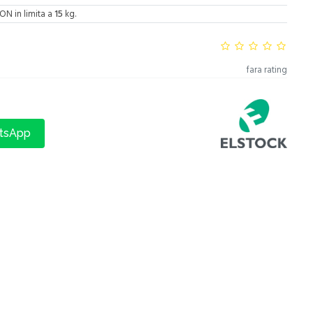
ON in limita a
15
kg.
fara rating
atsApp