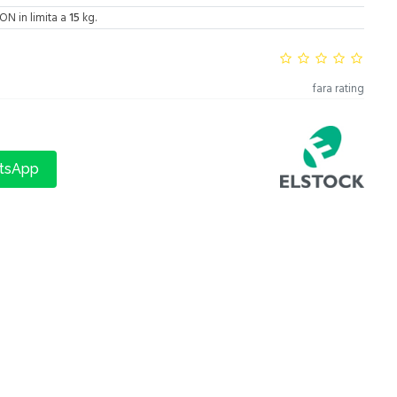
ON in limita a
15
kg.
fara rating
atsApp