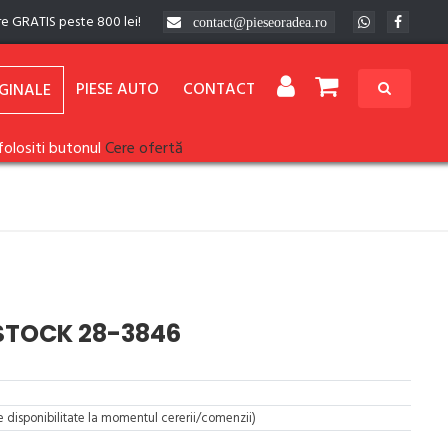
re GRATIS peste 800 lei!
contact@pieseoradea.ro
PIESE AUTO
CONTACT
GINALE
folositi butonul
Cere ofertă
LSTOCK 28-3846
re disponibilitate la momentul cererii/comenzii)