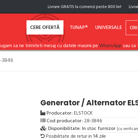
Livrare GRATIS la comenzi peste 800 lei!
Livra
CERE OFERTĂ
TUNAP®
UNIVERSALE
ORI
rugam sa ne trimiteti mesaj cu datele masinii pe
WhatsApp
sau sa 
8-3846
Generator / Alternator E
Producator:
ELSTOCK
Cod producator:
28-3846
Disponibilitate:
In stoc furnizor
(cu verifica
Posibilitate de retur in
14
zile