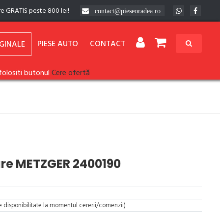
re GRATIS peste 800 lei!
contact@pieseoradea.ro
PIESE AUTO
CONTACT
GINALE
folositi butonul
Cere ofertă
are METZGER 2400190
re disponibilitate la momentul cererii/comenzii)