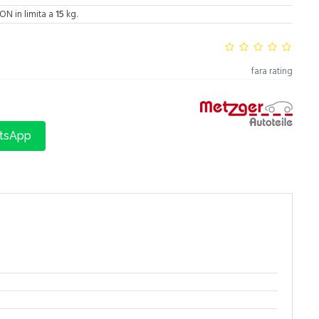
ON in limita a
15
kg.
fara rating
atsApp