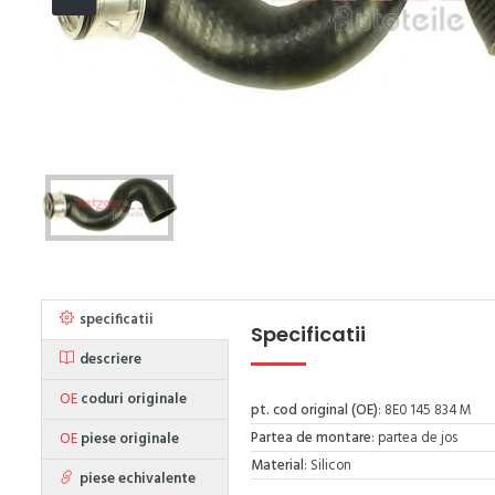
specificatii
Specificatii
descriere
OE
coduri originale
pt. cod original (OE)
: 8E0 145 834 M
Partea de montare
: partea de jos
OE
piese originale
Material
: Silicon
piese echivalente