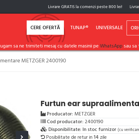
Livrare GRATIS la comenzi peste 800 lei!
Livra
CERE OFERTĂ
TUNAP®
UNIVERSALE
ORI
rugam sa ne trimiteti mesaj cu datele masinii pe
WhatsApp
sau sa 
alimentare METZGER 2400190
Furtun ear supraaliment
Producator:
METZGER
Cod producator:
2400190
Disponibilitate:
In stoc furnizor
(cu verifica
Posibilitate de retur in
14
zile