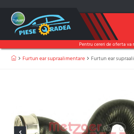
Pentru cereri de oferta va 
Furtun ear supraalimentare
Furtun ear supra