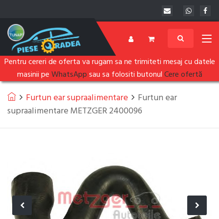
Pentru cereri de oferta va rugam sa ne trimiteti mesaj cu datele
masinii pe
WhatsApp
sau sa folositi butonul
Cere ofertă
Furtun ear supraalimentare
Furtun ear
supraalimentare METZGER 2400096