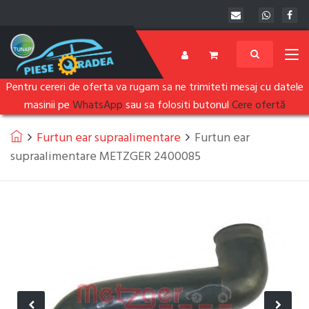
Pentru cereri de oferta va rugam sa ne trimiteti mesaj cu datele
masinii pe
WhatsApp
sau sa folositi butonul
Cere ofertă
Furtun ear supraalimentare
Furtun ear
supraalimentare METZGER 2400085