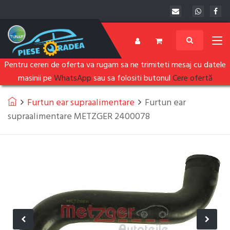
Pentru cereri de oferta va rugam sa ne trimiteti mesaj cu datele
masinii pe
WhatsApp
sau sa folositi butonul
Cere ofertă
Furtun ear supraalimentare
Furtun ear
supraalimentare METZGER 2400078