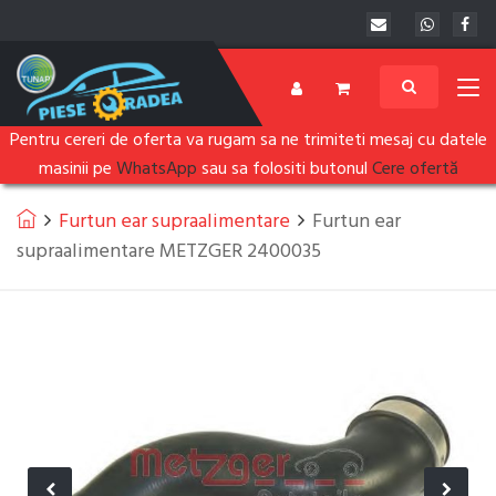
Pentru cereri de oferta va rugam sa ne trimiteti mesaj cu datele
masinii pe
WhatsApp
sau sa folositi butonul
Cere ofertă
Furtun ear supraalimentare
Furtun ear
supraalimentare METZGER 2400035