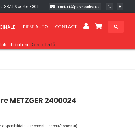
re GRATIS peste 800 lei!
contact@pieseoradea.ro
PIESE AUTO
CONTACT
GINALE
folositi butonul
Cere ofertă
are METZGER 2400024
re disponibilitate la momentul cererii/comenzii)