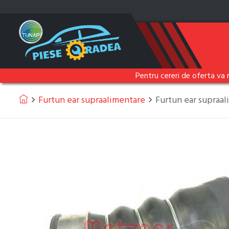
Pentru cereri de oferta va 
Furtun ear supraalimentare
Furtun ear supra