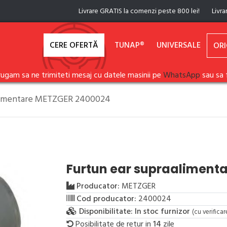
Livrare GRATIS la comenzi peste 800 lei!
Livra
CERE OFERTĂ
TUNAP®
UNIVERSALE
ORI
rugam sa ne trimiteti mesaj cu datele masinii pe
WhatsApp
sau sa 
alimentare METZGER 2400024
Furtun ear supraaliment
Producator:
METZGER
Cod producator:
2400024
Disponibilitate:
In stoc furnizor
(cu verifica
Posibilitate de retur in
14
zile