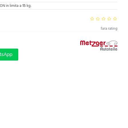
ON in limita a
15
kg.
fara rating
atsApp