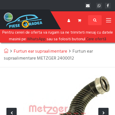
Pentru cereri de oferta va rugam sa ne trimiteti mesaj cu datele
masinii pe
WhatsApp
sau sa folositi butonul
Cere ofertă
Furtun ear supraalimentare
Furtun ear
supraalimentare METZGER 2400012