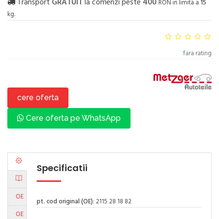
Transport
GRATUIT
la comenzi peste
400
RON in limita a
15
kg.
fara rating
cere oferta
Cere oferta pe WhatsApp
Specificatii
OE
pt. cod original (OE)
: 2115 28 18 82
OE