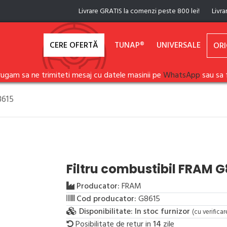
Livrare GRATIS la comenzi peste 800 lei!
Livra
CERE OFERTĂ
TUNAP®
UNIVERSALE
ORI
rugam sa ne trimiteti mesaj cu datele masinii pe
WhatsApp
sau sa 
8615
Filtru combustibil FRAM G
Producator:
FRAM
Cod producator:
G8615
Disponibilitate:
In stoc furnizor
(cu verifica
Posibilitate de retur in
14
zile