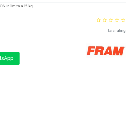
ON in limita a
15
kg.
fara rating
atsApp