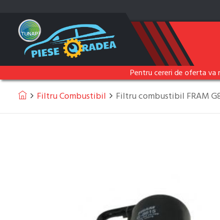
Pentru cereri de oferta va 
Filtru Combustibil
Filtru combustibil FRAM G