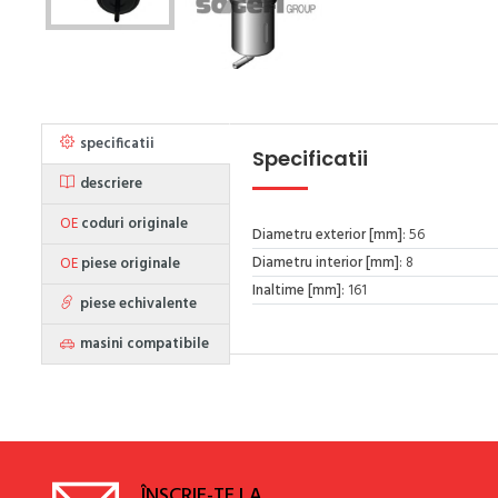
specificatii
Specificatii
descriere
OE
coduri originale
Diametru exterior [mm]
: 56
Diametru interior [mm]
: 8
OE
piese originale
Inaltime [mm]
: 161
piese echivalente
masini compatibile
ÎNSCRIE-TE LA