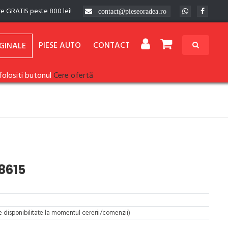
re GRATIS peste 800 lei!
contact@pieseoradea.ro
PIESE AUTO
CONTACT
GINALE
folositi butonul
Cere ofertă
8615
re disponibilitate la momentul cererii/comenzii)