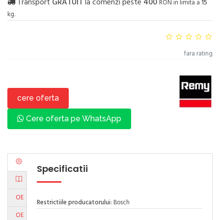
Transport
GRATUIT
la comenzi peste
400
RON in limita a
15
kg.
fara rating
cere oferta
Cere oferta pe WhatsApp
Specificatii
OE
Restrictiile producatorului
: Bosch
OE