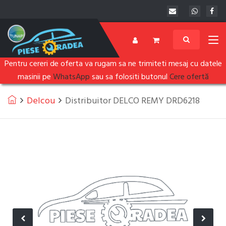
Pentru cereri de oferta va rugam sa ne trimiteti mesaj cu datele
masinii pe
WhatsApp
sau sa folositi butonul
Cere ofertă
Delcou
Distribuitor DELCO REMY DRD6218