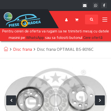
Pentru cereri de oferta va rugam sa ne trimiteti mesaj cu datele
masinii pe
WhatsApp
sau sa folositi butonul
Cere ofertă
Disc frana
Disc frana OPTIMAL BS-8016C