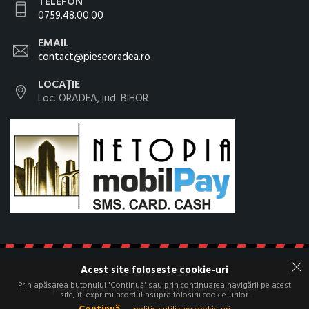
TELEFON
0759.48.00.00
EMAIL
contact@pieseoradea.ro
LOCAȚIE
Loc. ORADEA, jud. BIHOR
Acest site foloseste cookie-uri
© 2012 - 2026
Prin apăsarea butonului 'Continuă' sau prin continuarea navigării pe acest
pieseoradea.ro. - toate drepturile rezervate.
site, îți exprimi acordul asupra folosirii cookie-urilor.