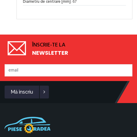
Diametru de centrare [mm]
: 67
ÎNSCRIE-TE LA
NEWSLETTER
Mă înscriu