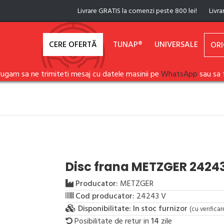
Livrare GRATIS la comenzi peste 800 lei!
Livra
CERE OFERTĂ
TUNAP®
UNIVERSALE
ORI
rugam sa ne trimiteti mesaj cu datele masinii pe
WhatsApp
sau sa 
Disc frana METZGER 2424
Producator:
METZGER
Cod producator:
24243 V
Disponibilitate:
In stoc furnizor
(cu verifica
Posibilitate de retur in
14
zile