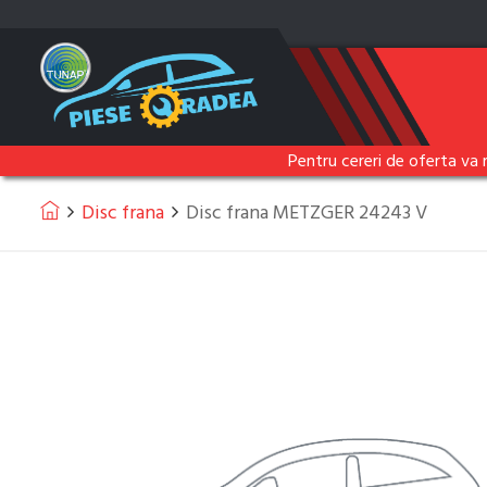
Pentru cereri de oferta va 
Disc frana
Disc frana METZGER 24243 V