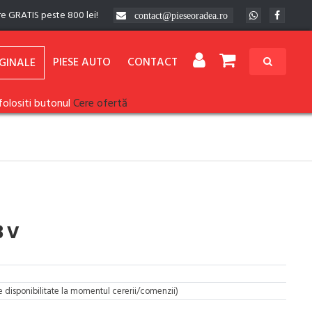
re GRATIS peste 800 lei!
contact@pieseoradea.ro
PIESE AUTO
CONTACT
GINALE
folositi butonul
Cere ofertă
3 V
re disponibilitate la momentul cererii/comenzii)