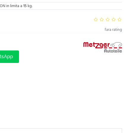
ON in limita a
15
kg.
fara rating
atsApp