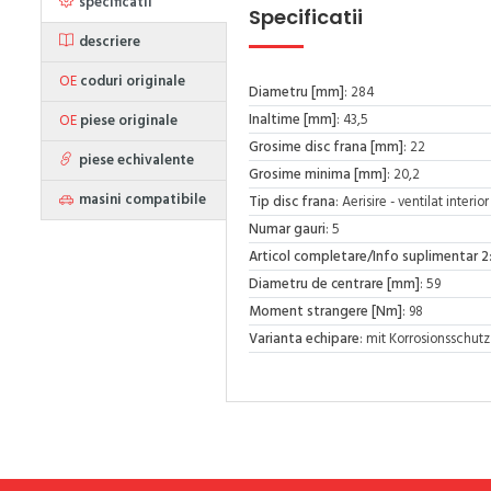
specificatii
Specificatii
descriere
OE
coduri originale
Diametru [mm]
: 284
Inaltime [mm]
: 43,5
OE
piese originale
Grosime disc frana [mm]
: 22
piese echivalente
Grosime minima [mm]
: 20,2
masini compatibile
Tip disc frana
: Aerisire - ventilat inter
Numar gauri
: 5
Articol completare/Info suplimentar 2
Diametru de centrare [mm]
: 59
Moment strangere [Nm]
: 98
Varianta echipare
: mit Korrosionsschutz