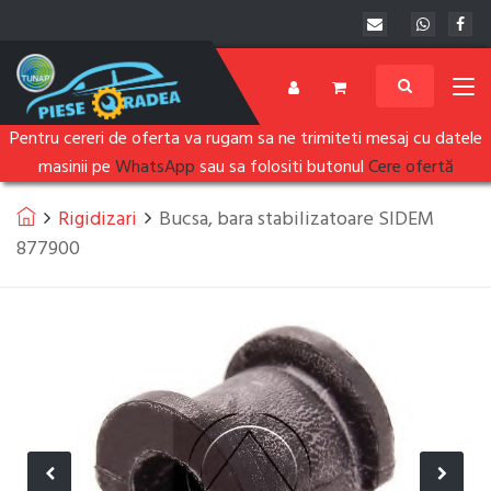
Pentru cereri de oferta va rugam sa ne trimiteti mesaj cu datele
masinii pe
WhatsApp
sau sa folositi butonul
Cere ofertă
Rigidizari
Bucsa, bara stabilizatoare SIDEM
877900