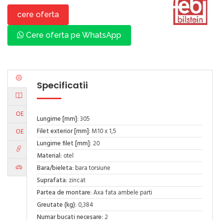
cere oferta
Cere oferta pe WhatsApp
Specificatii
OE
Lungime [mm]
: 305
Filet exterior [mm]
: M10 x 1,5
OE
Lungime filet [mm]
: 20
Material
: otel
Bara/bieleta
: bara torsiune
Suprafata
: zincat
Partea de montare
: Axa fata ambele parti
Greutate (kg)
: 0,384
Numar bucati necesare
: 2