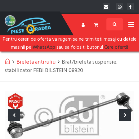
Pentru cereri de oferta va rugam sa ne trimiteti mesaj cu datele
masinii pe
WhatsApp
sau sa folositi butonul
Cere ofertă
Bieleta antiruliu
Brat/bieleta suspensie,
stabilizator FEBI BILSTEIN 08920