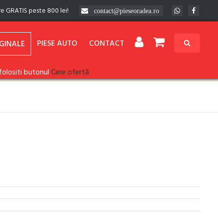
re GRATIS peste 800 lei!
contact@pieseoradea.ro
PIESE AUTO
CONTACT
GINALE
folositi butonul
Cere ofertă