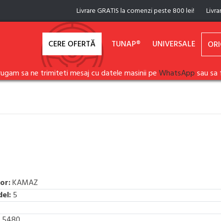
Livrare GRATIS la comenzi peste 800 lei!
Livra
CERE OFERTĂ
TUNAP®
UNIVERSALE
ORI
rugam sa ne trimiteti mesaj cu datele masinii pe
WhatsApp
sau sa 
or:
KAMAZ
el:
5
5480