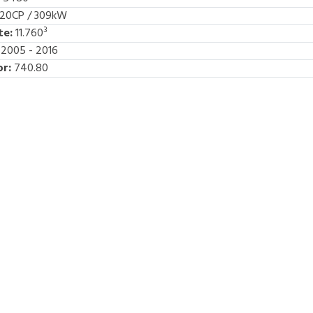
20CP / 309kW
3
te:
11.760
2005 - 2016
r:
740.80