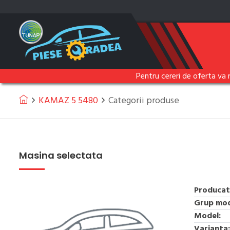
Pentru cereri de oferta va 
KAMAZ 5 5480
Categorii produse
Masina selectata
Producat
Grup mod
Model:
Varianta: