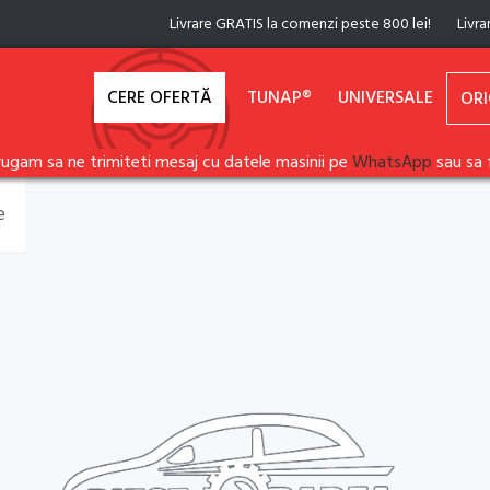
Livrare GRATIS la comenzi peste 800 lei!
Livra
CERE OFERTĂ
TUNAP®
UNIVERSALE
ORI
rugam sa ne trimiteti mesaj cu datele masinii pe
WhatsApp
sau sa 
e