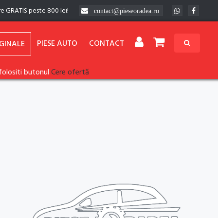
re GRATIS peste 800 lei!
contact@pieseoradea.ro
PIESE AUTO
CONTACT
GINALE
folositi butonul
Cere ofertă