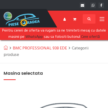
Pentru cereri de oferta va rugam sa ne trimiteti mesaj cu datele
masinii pe
WhatsApp
sau sa folositi butonul
Cere ofertă
BMC PROFESSIONAL 938 EDE
Categorii
produse
Masina selectata