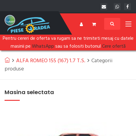
Pentru cereri de oferta va rugam sa ne trimiteti mesaj cu datele
masinii pe
WhatsApp
sau sa folositi butonul
Cere ofertă
ALFA ROMEO 155 (167) 1.7 T.S.
Categorii
produse
Masina selectata