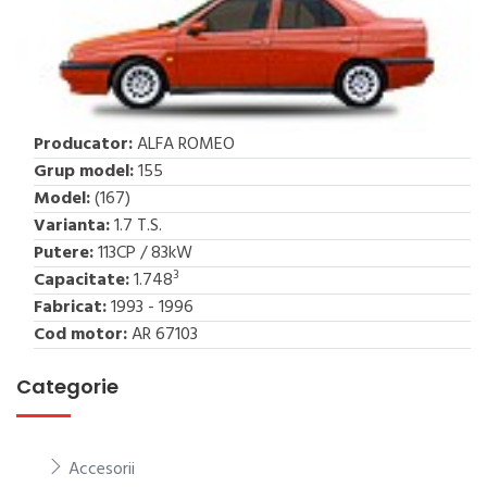
Producator:
ALFA ROMEO
Grup model:
155
Model:
(167)
Varianta:
1.7 T.S.
Putere:
113CP / 83kW
3
Capacitate:
1.748
Fabricat:
1993 - 1996
Cod motor:
AR 67103
Categorie
Accesorii